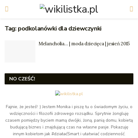
Tag:
podkolanówki dla dziewczynki
Melancholia… | moda dziecięca | jesień 2015
NO CZEŚĆ!
Fajnie, że jesteś! :) Jestem Monika i piszę tu o świadomym życiu, o
wdzięczności i filozofii zdrowego rozsądku. Sprytnie żongluję
czasem pomiędzy byciem mamą dwójki, żoną, panią domu, kobietą
budującą biznes i znajdującą czas na własne pasje. Pokazuję
innym kobietom jak #działaćSmart i ułatwiać codzienność.