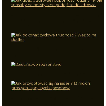
Jak dbać o zdrowie i odporność rodziny?
Moje sposoby na holistyczne podejście do
zdrowia.
Jak pokonać życiowe trudności? Weź to
na słodko!
Dzieciństwo w pędzącym świecie
Jak przygotować się na jesień? 13 moich
prostych i sprytnych sposobów.