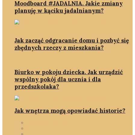
Moodboard #JADALNIA. Jakie zmiany
planuję w kąciku jadalnianym?
Jak zacząć odgracanie domu i pozbyć się
zbędnych rzeczy z mieszkania?
Biurko w pokoju dziecka. Jak urządzić
wspólny pokój dla ucznia i dla
przedszkolaka?
Jak wnętrza mogą opowiadać historie?
funkcjonalne wnętrze
homestanging
pokój dziecka