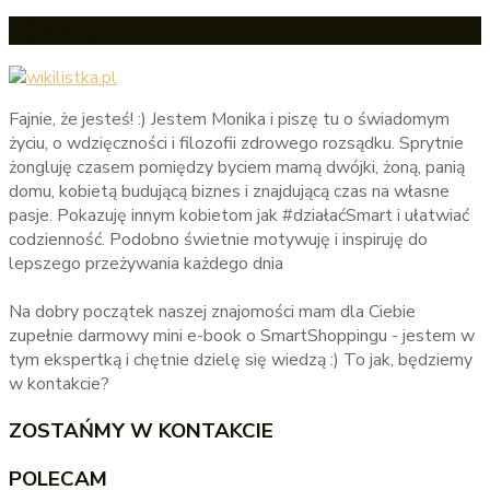
NO CZEŚĆ!
Fajnie, że jesteś! :) Jestem Monika i piszę tu o świadomym
życiu, o wdzięczności i filozofii zdrowego rozsądku. Sprytnie
żongluję czasem pomiędzy byciem mamą dwójki, żoną, panią
domu, kobietą budującą biznes i znajdującą czas na własne
pasje. Pokazuję innym kobietom jak #działaćSmart i ułatwiać
codzienność. Podobno świetnie motywuję i inspiruję do
lepszego przeżywania każdego dnia
Na dobry początek naszej znajomości mam dla Ciebie
zupełnie darmowy mini e-book o SmartShoppingu - jestem w
tym ekspertką i chętnie dzielę się wiedzą :) To jak, będziemy
w kontakcie?
ZOSTAŃMY W KONTAKCIE
POLECAM