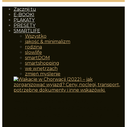
Zacznij tu
E-BOOKI
PLAKATY
PRESETY
SMARTLIFE
Wszystko
jakość & minimalizm
rodzina
slowlife
smartDOM
smartshopping
we wnętrzach
zmień myślenie
Wakacje w Chorwacji (2022) – jak
zorganizować wyjazd? Ceny, noclegi,
transport, potrzebne dokumenty i inne
wskazówki.