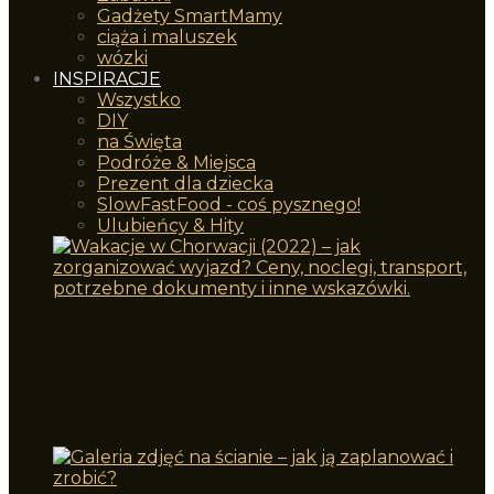
Gadżety SmartMamy
ciąża i maluszek
wózki
INSPIRACJE
Wszystko
DIY
na Święta
Podróże & Miejsca
Prezent dla dziecka
SlowFastFood - coś pysznego!
Ulubieńcy & Hity
Wakacje w Chorwacji (2022) – jak
zorganizować wyjazd? Ceny, noclegi,
transport, potrzebne dokumenty i inne
wskazówki.