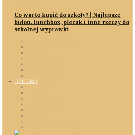
Co warto kupić do szkoły? | Najlepsze
bidon, lunchbox, plecak i inne rzeczy do
szkolnej wyprawki
jakość & minimalizm
rodzina
slowlife
smartDOM
smartshopping
we wnętrzach
zmień myślenie
DZIECKO
Wszystko
gadżety
moda dziecięca
okiem mamy
szkoła
w pokoiku
Zabawki & książki
zabawy DIY dla dzieci