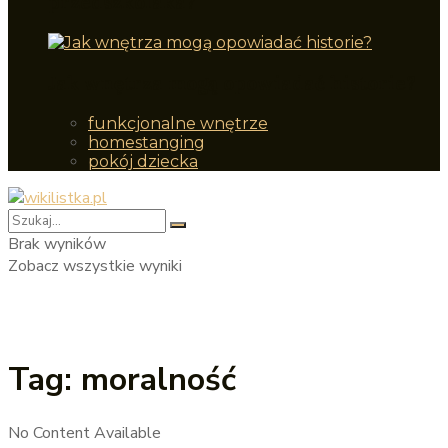
przedszkolaka?
Jak wnętrza mogą opowiadać historie?
funkcjonalne wnętrze
homestanging
pokój dziecka
Brak wyników
Zobacz wszystkie wyniki
Tag:
moralność
No Content Available