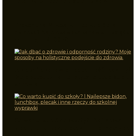
fotelika Chicco Fold&Go i-Size AIR
Prezent na Mikołajki – co kupić dla
dziecka? Najciekawsze zabawki i książki
za mniej niż 100 zł!
Jak dbać o zdrowie i odporność rodziny?
Moje sposoby na holistyczne podejście do
zdrowia.
Co warto kupić do szkoły? | Najlepsze
bidon, lunchbox, plecak i inne rzeczy do
szkolnej wyprawki