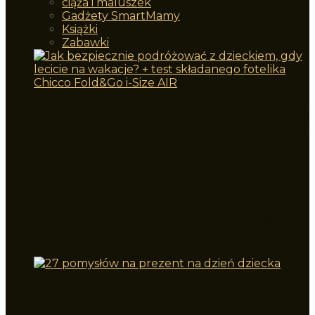
ciąża i maluszek
Gadżety SmartMamy
Książki
Zabawki
Jak bezpiecznie podróżować z dzieckiem,
gdy lecicie na wakacje? + test składanego
fotelika Chicco Fold&Go i-Size AIR
Prezent na Mikołajki – co kupić dla
dziecka? Najciekawsze zabawki i książki
za mniej niż 100 zł!
Niezabawkowe prezenty na dzień
dziecka