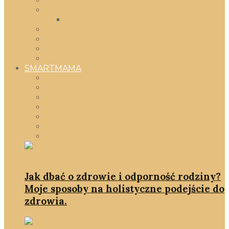
gadżety
moda dziecięca
Przedszkolak
okiem mamy
w pokoiku
Zabawki & książki
zabawy DIY dla dzieci
SMARTMAMA
Wszystko
ciąża & wyprawka dla noworodka
Gadżety SmartMamy
macierzyństwo
po babsku
rozwój
smartD.O.M
Jak dbać o zdrowie i odporność rodziny?
Moje sposoby na holistyczne podejście do
zdrowia.