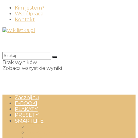
Kim jestem?
Współpraca
Kontakt
Brak wyników
Zobacz wszystkie wyniki
Zacznij tu
E-BOOKI
PLAKATY
PRESETY
SMARTLIFE
Wszystko
jakość & minimalizm