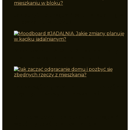
Jak sprytnie urządzić salon z jadalnią w
mieszkaniu w bloku?
Moodboard #JADALNIA. Jakie zmiany
planuję w kąciku jadalnianym?
Jak zacząć odgracanie domu i pozbyć się
zbędnych rzeczy z mieszkania?
Biurko w pokoju dziecka. Jak urządzić
wspólny pokój dla ucznia i dla