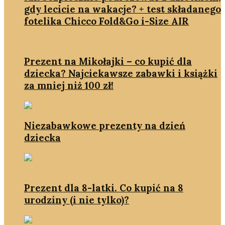
gdy lecicie na wakacje? + test składanego
fotelika Chicco Fold&Go i-Size AIR
Prezent na Mikołajki – co kupić dla
dziecka? Najciekawsze zabawki i książki
za mniej niż 100 zł!
Niezabawkowe prezenty na dzień
dziecka
Prezent dla 8-latki. Co kupić na 8
urodziny (i nie tylko)?