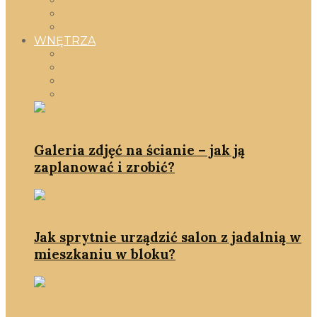
Prezent dla dziecka
SlowFastFood – coś pysznego!
Ulubieńcy & Hity
WNĘTRZA
Wszystko
funkcjonalne wnętrze
homestanging
pokój dziecka
Galeria zdjęć na ścianie – jak ją
zaplanować i zrobić?
Jak sprytnie urządzić salon z jadalnią w
mieszkaniu w bloku?