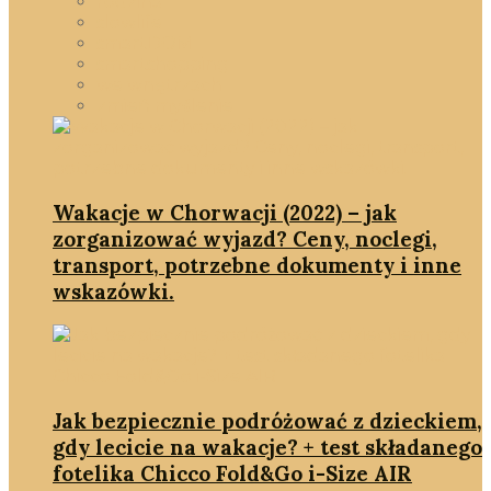
rodzina
slowlife
smartDOM
smartshopping
we wnętrzach
zmień myślenie
Wakacje w Chorwacji (2022) – jak
zorganizować wyjazd? Ceny, noclegi,
transport, potrzebne dokumenty i inne
wskazówki.
Jak bezpiecznie podróżować z dzieckiem,
gdy lecicie na wakacje? + test składanego
fotelika Chicco Fold&Go i-Size AIR