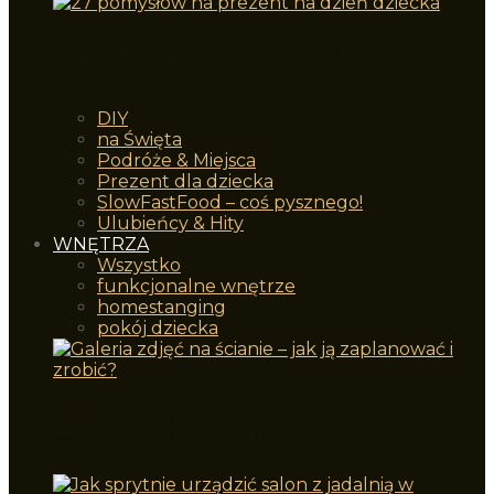
Niezabawkowe prezenty na dzień
dziecka
DIY
na Święta
Podróże & Miejsca
Prezent dla dziecka
SlowFastFood – coś pysznego!
Ulubieńcy & Hity
WNĘTRZA
Wszystko
funkcjonalne wnętrze
homestanging
pokój dziecka
Galeria zdjęć na ścianie – jak ją
zaplanować i zrobić?