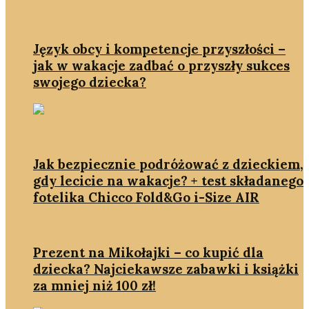
Język obcy i kompetencje przyszłości –
jak w wakacje zadbać o przyszły sukces
swojego dziecka?
Jak bezpiecznie podróżować z dzieckiem,
gdy lecicie na wakacje? + test składanego
fotelika Chicco Fold&Go i-Size AIR
Prezent na Mikołajki – co kupić dla
dziecka? Najciekawsze zabawki i książki
za mniej niż 100 zł!