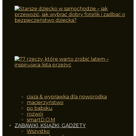
Starsze dziecko w samochodzie – jak
przewozić, jak wybrać dobry fotelik i
zadbać o bezpieczeństwo dziecka?
77 rzeczy, które warto zrobić latem –
inspirująca lista przeżyć
ciąża & wyprawka dla noworodka
macierzyństwo
po babsku
rozwój
smartD.O.M
ZABAWKI, KSIĄŻKI, GADŻETY
Wszystko