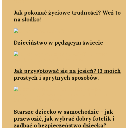
Jak pokonać życiowe trudności? Weź to
na słodko!
Dzieciństwo w pędzącym świecie
Jak przygotować się na jesień? 13 moich
prostych i sprytnych sposobów.
Starsze dziecko w samochodzie – jak
przewozić, jak wybrać dobry fotelik i
zadbać o bezpieczeństwo dziecka?