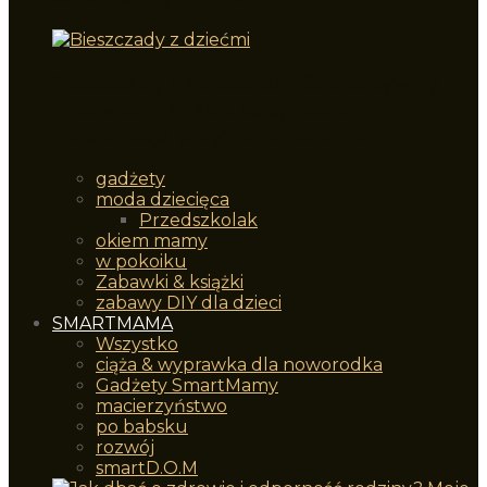
Bieszczady z dzieckiem. Subiektywny
przewodnik : atrakcje, noclegi i
restauracje przyjazne rodzinom
gadżety
moda dziecięca
Przedszkolak
okiem mamy
w pokoiku
Zabawki & książki
zabawy DIY dla dzieci
SMARTMAMA
Wszystko
ciąża & wyprawka dla noworodka
Gadżety SmartMamy
macierzyństwo
po babsku
rozwój
smartD.O.M