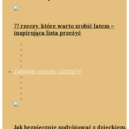
77 rzeczy, które warto zrobić latem –
inspirująca lista przeżyć
ciąża & wyprawka dla noworodka
macierzyństwo
po babsku
rozwój
smartD.O.M
ZABAWKI, KSIĄŻKI, GADŻETY
Wszystko
ciąża i maluszek
Gadżety SmartMamy
Książki
Zabawki
Jak bezpiecznie podróżować z dzieckiem,