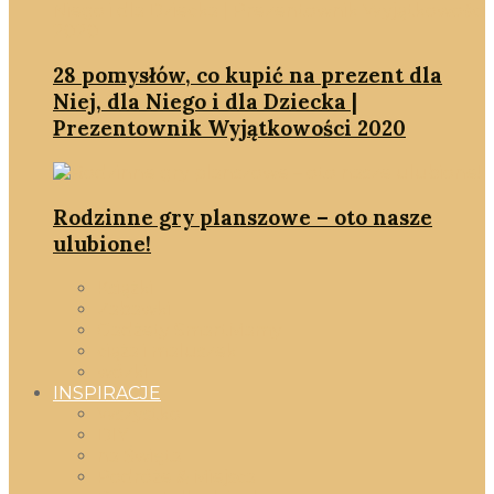
28 pomysłów, co kupić na prezent dla
Niej, dla Niego i dla Dziecka |
Prezentownik Wyjątkowości 2020
Rodzinne gry planszowe – oto nasze
ulubione!
Książki
Zabawki
Gadżety SmartMamy
ciąża i maluszek
wózki
INSPIRACJE
Wszystko
DIY
na Święta
Podróże & Miejsca