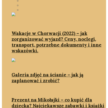
Prezent dla dziecka
SlowFastFood - coś pysznego!
Ulubieńcy & Hity
Wakacje w Chorwacji (2022) – jak
zorganizować wyjazd? Ceny, noclegi,
transport, potrzebne dokumenty i inne
wskazówki.
Galeria zdjęć na ścianie – jak ją
zaplanować i zrobić?
Prezent na Mikołajki – co kupić dla
dziecka? Najciekawsze zabawki i książki