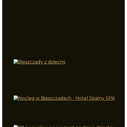
Galeria zdjęć na ścianie – jak ją
zaplanować i zrobić?
Prezent na Mikołajki – co kupić dla
dziecka? Najciekawsze zabawki i książki
za mniej niż 100 zł!
Bieszczady z dzieckiem. Subiektywny
przewodnik : atrakcje, noclegi i
restauracje przyjazne rodzinom
Skalny SPA – hotel w Bieszczadach
idealny dla rodzin z dziećmi