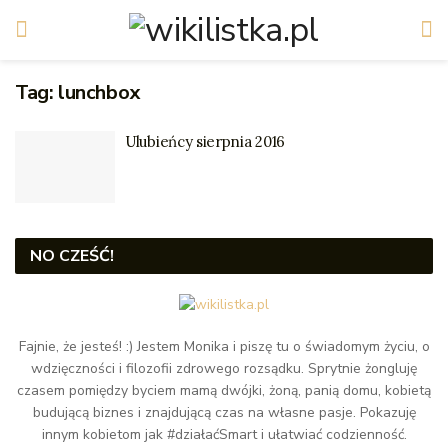
Tag:
lunchbox
Ulubieńcy sierpnia 2016
NO CZEŚĆ!
Fajnie, że jesteś! :) Jestem Monika i piszę tu o świadomym życiu, o
wdzięczności i filozofii zdrowego rozsądku. Sprytnie żongluję
czasem pomiędzy byciem mamą dwójki, żoną, panią domu, kobietą
budującą biznes i znajdującą czas na własne pasje. Pokazuję
innym kobietom jak #działaćSmart i ułatwiać codzienność.