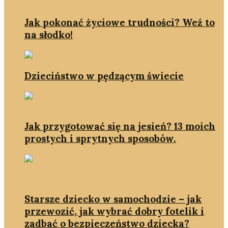
Jak pokonać życiowe trudności? Weź to
na słodko!
Dzieciństwo w pędzącym świecie
Jak przygotować się na jesień? 13 moich
prostych i sprytnych sposobów.
Starsze dziecko w samochodzie – jak
przewozić, jak wybrać dobry fotelik i
zadbać o bezpieczeństwo dziecka?