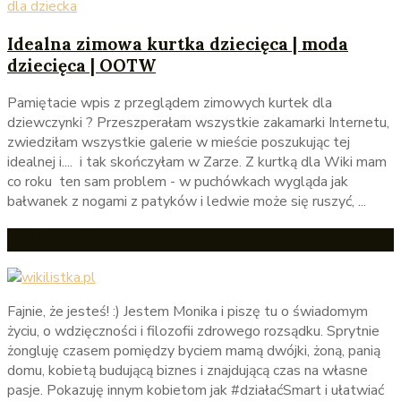
Idealna zimowa kurtka dziecięca | moda
dziecięca | OOTW
Pamiętacie wpis z przeglądem zimowych kurtek dla
dziewczynki ? Przeszperałam wszystkie zakamarki Internetu,
zwiedziłam wszystkie galerie w mieście poszukując tej
idealnej i.... i tak skończyłam w Zarze. Z kurtką dla Wiki mam
co roku ten sam problem - w puchówkach wygląda jak
bałwanek z nogami z patyków i ledwie może się ruszyć, ...
NO CZEŚĆ!
Fajnie, że jesteś! :) Jestem Monika i piszę tu o świadomym
życiu, o wdzięczności i filozofii zdrowego rozsądku. Sprytnie
żongluję czasem pomiędzy byciem mamą dwójki, żoną, panią
domu, kobietą budującą biznes i znajdującą czas na własne
pasje. Pokazuję innym kobietom jak #działaćSmart i ułatwiać