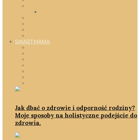
gadżety
moda dziecięca
Przedszkolak
okiem mamy
w pokoiku
Zabawki & książki
zabawy DIY dla dzieci
SMARTMAMA
Wszystko
ciąża & wyprawka dla noworodka
Gadżety SmartMamy
macierzyństwo
po babsku
rozwój
smartD.O.M
Jak dbać o zdrowie i odporność rodziny?
Moje sposoby na holistyczne podejście do
zdrowia.