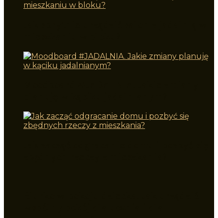
Jak sprytnie urządzić salon z jadalnią w
mieszkaniu w bloku?
Moodboard #JADALNIA. Jakie zmiany
planuję w kąciku jadalnianym?
Jak zacząć odgracanie domu i pozbyć się
zbędnych rzeczy z mieszkania?
Biurko w pokoju dziecka. Jak urządzić
wspólny pokój dla ucznia i dla