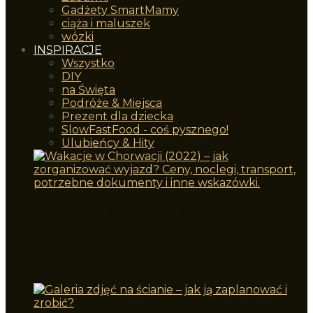
Gadżety SmartMamy
ciąża i maluszek
wózki
INSPIRACJE
Wszystko
DIY
na Święta
Podróże & Miejsca
Prezent dla dziecka
SlowFastFood - coś pysznego!
Ulubieńcy & Hity
Wakacje w Chorwacji (2022) – jak
zorganizować wyjazd? Ceny, noclegi,
transport, potrzebne dokumenty i inne
wskazówki.