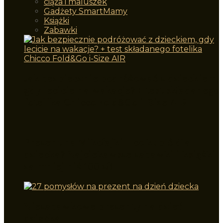
ciąża i maluszek
Gadżety SmartMamy
Książki
Zabawki
Jak bezpiecznie podróżować z dzieckiem,
gdy lecicie na wakacje? + test składanego
fotelika Chicco Fold&Go i-Size AIR
Prezent na Mikołajki – co kupić dla
dziecka? Najciekawsze zabawki i książki
za mniej niż 100 zł!
Niezabawkowe prezenty na dzień
dziecka