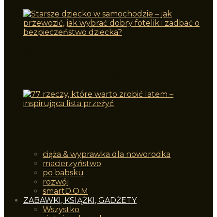
Starsze dziecko w samochodzie – jak
przewozić, jak wybrać dobry fotelik i
zadbać o bezpieczeństwo dziecka?
77 rzeczy, które warto zrobić latem –
inspirująca lista przeżyć
ciąża & wyprawka dla noworodka
macierzyństwo
po babsku
rozwój
smartD.O.M
ZABAWKI, KSIĄŻKI, GADŻETY
Wszystko