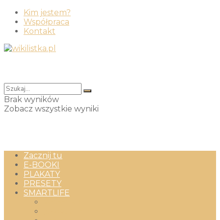
Kim jestem?
Współpraca
Kontakt
Brak wyników
Zobacz wszystkie wyniki
Zacznij tu
E-BOOKI
PLAKATY
PRESETY
SMARTLIFE
Wszystko
jakość & minimalizm