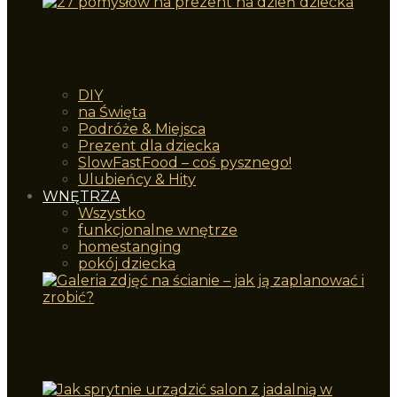
Niezabawkowe prezenty na dzień
dziecka
DIY
na Święta
Podróże & Miejsca
Prezent dla dziecka
SlowFastFood – coś pysznego!
Ulubieńcy & Hity
WNĘTRZA
Wszystko
funkcjonalne wnętrze
homestanging
pokój dziecka
Galeria zdjęć na ścianie – jak ją
zaplanować i zrobić?