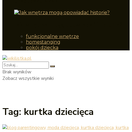
przedszkolaka?
Jak wnętrza mogą opowiadać historie?
funkcjonalne wnętrze
homestanging
pokój dziecka
Brak wyników
Zobacz wszystkie wyniki
Tag:
kurtka dziecięca