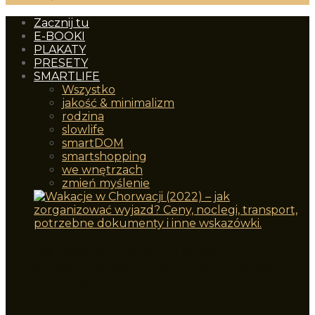
Zacznij tu
E-BOOKI
PLAKATY
PRESETY
SMARTLIFE
Wszystko
jakość & minimalizm
rodzina
slowlife
smartDOM
smartshopping
we wnętrzach
zmień myślenie
Wakacje w Chorwacji (2022) – jak
zorganizować wyjazd? Ceny, noclegi,
transport, potrzebne dokumenty i inne
wskazówki.