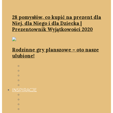
28 pomysłów, co kupić na prezent dla
Niej, dla Niego i dla Dziecka |
Prezentownik Wyjątkowości 2020
Rodzinne gry planszowe – oto nasze
ulubione!
Książki
Zabawki
Gadżety SmartMamy
ciąża i maluszek
wózki
INSPIRACJE
Wszystko
DIY
na Święta
Podróże & Miejsca