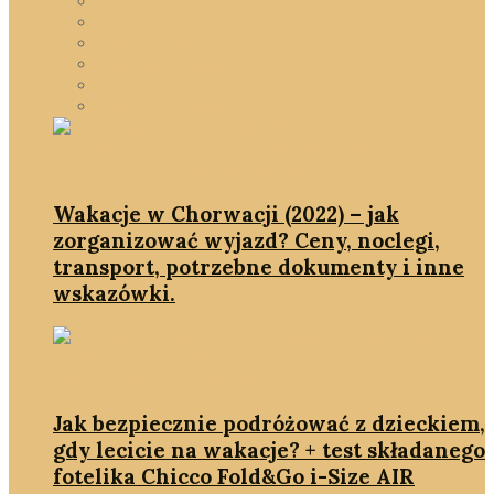
rodzina
slowlife
smartDOM
smartshopping
we wnętrzach
zmień myślenie
Wakacje w Chorwacji (2022) – jak
zorganizować wyjazd? Ceny, noclegi,
transport, potrzebne dokumenty i inne
wskazówki.
Jak bezpiecznie podróżować z dzieckiem,
gdy lecicie na wakacje? + test składanego
fotelika Chicco Fold&Go i-Size AIR