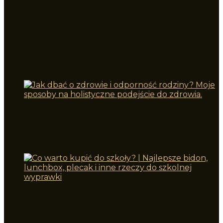
fotelika Chicco Fold&Go i-Size AIR
Prezent na Mikołajki – co kupić dla
dziecka? Najciekawsze zabawki i książki
za mniej niż 100 zł!
Jak dbać o zdrowie i odporność rodziny?
Moje sposoby na holistyczne podejście do
zdrowia.
Co warto kupić do szkoły? | Najlepsze
bidon, lunchbox, plecak i inne rzeczy do
szkolnej wyprawki