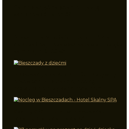
Galeria zdjęć na ścianie – jak ją
zaplanować i zrobić?
Prezent na Mikołajki – co kupić dla
dziecka? Najciekawsze zabawki i książki
za mniej niż 100 zł!
Bieszczady z dzieckiem. Subiektywny
przewodnik : atrakcje, noclegi i
restauracje przyjazne rodzinom
Skalny SPA – hotel w Bieszczadach
idealny dla rodzin z dziećmi