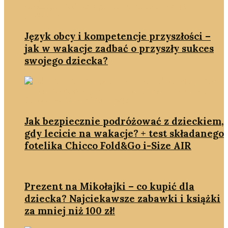
Język obcy i kompetencje przyszłości –
jak w wakacje zadbać o przyszły sukces
swojego dziecka?
Jak bezpiecznie podróżować z dzieckiem,
gdy lecicie na wakacje? + test składanego
fotelika Chicco Fold&Go i-Size AIR
Prezent na Mikołajki – co kupić dla
dziecka? Najciekawsze zabawki i książki
za mniej niż 100 zł!