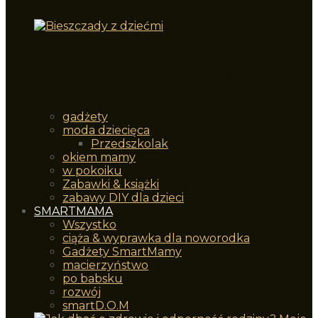
Bieszczady z dzieckiem. Subiektywny
przewodnik : atrakcje, noclegi i
restauracje przyjazne rodzinom
gadżety
moda dziecięca
Przedszkolak
okiem mamy
w pokoiku
Zabawki & książki
zabawy DIY dla dzieci
SMARTMAMA
Wszystko
ciąża & wyprawka dla noworodka
Gadżety SmartMamy
macierzyństwo
po babsku
rozwój
smartD.O.M