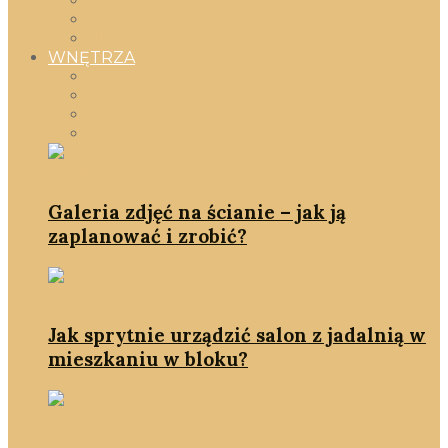
Prezent dla dziecka
SlowFastFood – coś pysznego!
Ulubieńcy & Hity
WNĘTRZA
Wszystko
funkcjonalne wnętrze
homestanging
pokój dziecka
Galeria zdjęć na ścianie – jak ją
zaplanować i zrobić?
Jak sprytnie urządzić salon z jadalnią w
mieszkaniu w bloku?