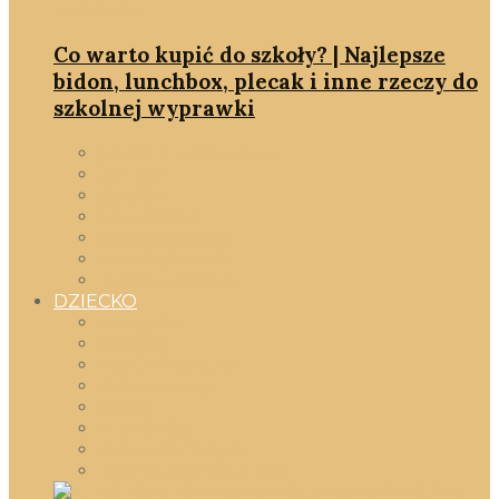
Co warto kupić do szkoły? | Najlepsze
bidon, lunchbox, plecak i inne rzeczy do
szkolnej wyprawki
jakość & minimalizm
rodzina
slowlife
smartDOM
smartshopping
we wnętrzach
zmień myślenie
DZIECKO
Wszystko
gadżety
moda dziecięca
okiem mamy
szkoła
w pokoiku
Zabawki & książki
zabawy DIY dla dzieci