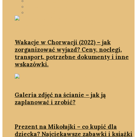
Prezent dla dziecka
SlowFastFood - coś pysznego!
Ulubieńcy & Hity
Wakacje w Chorwacji (2022) – jak
zorganizować wyjazd? Ceny, noclegi,
transport, potrzebne dokumenty i inne
wskazówki.
Galeria zdjęć na ścianie – jak ją
zaplanować i zrobić?
Prezent na Mikołajki – co kupić dla
dziecka? Najciekawsze zabawki i książki