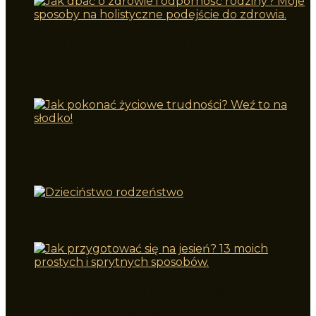
Jak dbać o zdrowie i odporność rodziny?
Moje sposoby na holistyczne podejście do
zdrowia.
Jak pokonać życiowe trudności? Weź to
na słodko!
Dzieciństwo w pędzącym świecie
Jak przygotować się na jesień? 13 moich
prostych i sprytnych sposobów.