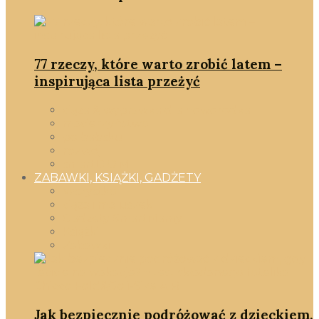
77 rzeczy, które warto zrobić latem –
inspirująca lista przeżyć
ciąża & wyprawka dla noworodka
macierzyństwo
po babsku
rozwój
smartD.O.M
ZABAWKI, KSIĄŻKI, GADŻETY
Wszystko
ciąża i maluszek
Gadżety SmartMamy
Książki
Zabawki
Jak bezpiecznie podróżować z dzieckiem,