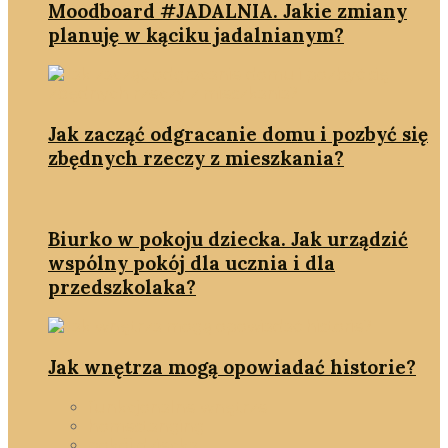
Moodboard #JADALNIA. Jakie zmiany
planuję w kąciku jadalnianym?
Jak zacząć odgracanie domu i pozbyć się
zbędnych rzeczy z mieszkania?
Biurko w pokoju dziecka. Jak urządzić
wspólny pokój dla ucznia i dla
przedszkolaka?
Jak wnętrza mogą opowiadać historie?
funkcjonalne wnętrze
homestanging
pokój dziecka