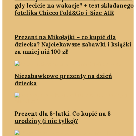
gdy lecicie na wakacje? + test składanego
fotelika Chicco Fold&Go i-Size AIR
Prezent na Mikołajki – co kupić dla
dziecka? Najciekawsze zabawki i książki
za mniej niż 100 zł!
Niezabawkowe prezenty na dzień
dziecka
Prezent dla 8-latki. Co kupić na 8
urodziny (i nie tylko)?