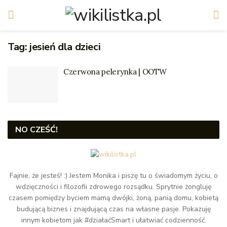
Tag:
jesień dla dzieci
Czerwona pelerynka | OOTW
NO CZEŚĆ!
Fajnie, że jesteś! :) Jestem Monika i piszę tu o świadomym życiu, o
wdzięczności i filozofii zdrowego rozsądku. Sprytnie żongluję
czasem pomiędzy byciem mamą dwójki, żoną, panią domu, kobietą
budującą biznes i znajdującą czas na własne pasje. Pokazuję
innym kobietom jak #działaćSmart i ułatwiać codzienność.