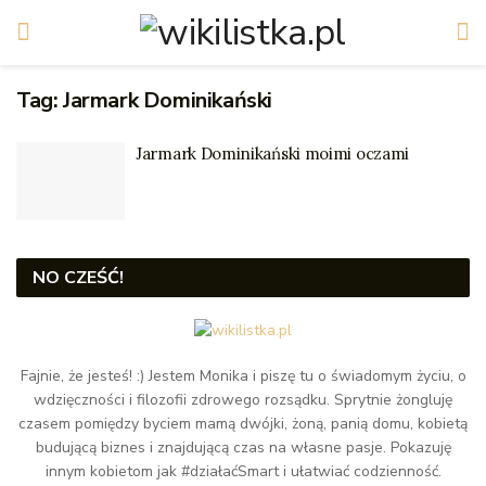
Tag:
Jarmark Dominikański
Jarmark Dominikański moimi oczami
NO CZEŚĆ!
Fajnie, że jesteś! :) Jestem Monika i piszę tu o świadomym życiu, o
wdzięczności i filozofii zdrowego rozsądku. Sprytnie żongluję
czasem pomiędzy byciem mamą dwójki, żoną, panią domu, kobietą
budującą biznes i znajdującą czas na własne pasje. Pokazuję
innym kobietom jak #działaćSmart i ułatwiać codzienność.