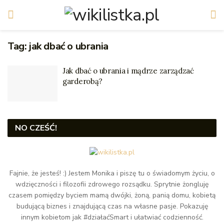
Tag:
jak dbać o ubrania
Jak dbać o ubrania i mądrze zarządzać
garderobą?
NO CZEŚĆ!
Fajnie, że jesteś! :) Jestem Monika i piszę tu o świadomym życiu, o
wdzięczności i filozofii zdrowego rozsądku. Sprytnie żongluję
czasem pomiędzy byciem mamą dwójki, żoną, panią domu, kobietą
budującą biznes i znajdującą czas na własne pasje. Pokazuję
innym kobietom jak #działaćSmart i ułatwiać codzienność.