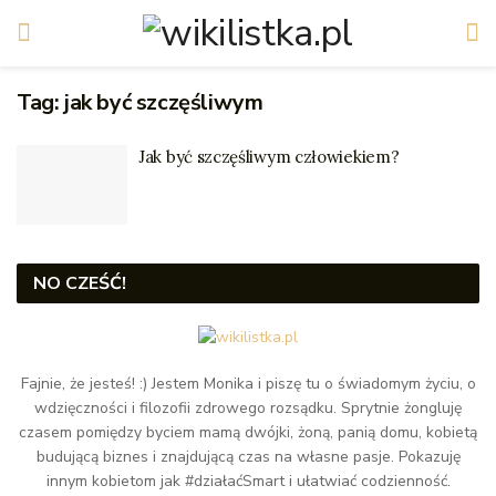
Tag:
jak być szczęśliwym
Jak być szczęśliwym człowiekiem?
NO CZEŚĆ!
Fajnie, że jesteś! :) Jestem Monika i piszę tu o świadomym życiu, o
wdzięczności i filozofii zdrowego rozsądku. Sprytnie żongluję
czasem pomiędzy byciem mamą dwójki, żoną, panią domu, kobietą
budującą biznes i znajdującą czas na własne pasje. Pokazuję
innym kobietom jak #działaćSmart i ułatwiać codzienność.