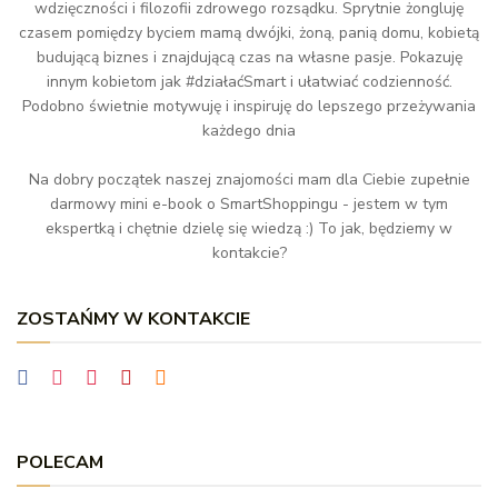
wdzięczności i filozofii zdrowego rozsądku. Sprytnie żongluję
czasem pomiędzy byciem mamą dwójki, żoną, panią domu, kobietą
budującą biznes i znajdującą czas na własne pasje. Pokazuję
innym kobietom jak #działaćSmart i ułatwiać codzienność.
Podobno świetnie motywuję i inspiruję do lepszego przeżywania
każdego dnia
Na dobry początek naszej znajomości mam dla Ciebie zupełnie
darmowy mini e-book o SmartShoppingu - jestem w tym
ekspertką i chętnie dzielę się wiedzą :) To jak, będziemy w
kontakcie?
ZOSTAŃMY W KONTAKCIE
POLECAM