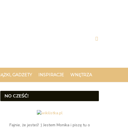
IĄŻKI, GADŻETY
INSPIRACJE
WNĘTRZA
NO CZEŚĆ!
Fajnie, że jesteś! :) Jestem Monika i piszę tu o