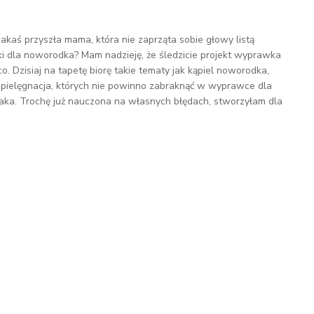
 jakaś przyszła mama, która nie zaprząta sobie głowy listą
 dla noworodka? Mam nadzieję, że śledzicie projekt wyprawka
co. Dzisiaj na tapetę biorę takie tematy jak kąpiel noworodka,
i pielęgnacja, których nie powinno zabraknąć w wyprawce dla
ka. Trochę już nauczona na własnych błędach, stworzyłam dla