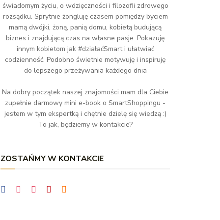
świadomym życiu, o wdzięczności i filozofii zdrowego
rozsądku. Sprytnie żongluję czasem pomiędzy byciem
mamą dwójki, żoną, panią domu, kobietą budującą
biznes i znajdującą czas na własne pasje. Pokazuję
innym kobietom jak #działaćSmart i ułatwiać
codzienność. Podobno świetnie motywuję i inspiruję
do lepszego przeżywania każdego dnia
Na dobry początek naszej znajomości mam dla Ciebie
zupełnie darmowy mini e-book o SmartShoppingu -
jestem w tym ekspertką i chętnie dzielę się wiedzą :)
To jak, będziemy w kontakcie?
ZOSTAŃMY W KONTAKCIE