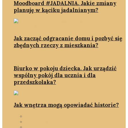
Moodboard #JADALNIA. Jakie zmiany
planuję w kąciku jadalnianym?
Jak zacząć odgracanie domu i pozbyć się
zbędnych rzeczy z mieszkania?
Biurko w pokoju dziecka. Jak urządzić
wspólny pokój dla ucznia i dla
przedszkolaka?
Jak wnętrza mogą opowiadać historie?
funkcjonalne wnętrze
homestanging
pokój dziecka