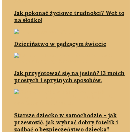
Jak pokonać życiowe trudności? Weź to
na słodko!
Dzieciństwo w pędzącym świecie
Jak przygotować się na jesień? 13 moich
prostych i sprytnych sposobów.
Starsze dziecko w samochodzie – jak
przewozić, jak wybrać dobry fotelik i
zadbać o bezpieczeństwo dziecka?