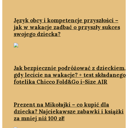
Język obcy i kompetencje przyszłości –
jak w wakacje zadbać o przyszły sukces
swojego dziecka?
Jak bezpiecznie podróżować z dzieckiem,
gdy lecicie na wakacje? + test składanego
fotelika Chicco Fold&Go i-Size AIR
Prezent na Mikołajki – co kupić dla
dziecka? Najciekawsze zabawki i książki
za mniej niż 100 zł!