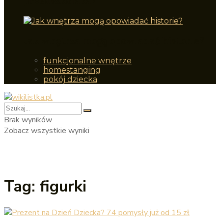
przedszkolaka?
Jak wnętrza mogą opowiadać historie?
funkcjonalne wnętrze
homestanging
pokój dziecka
Brak wyników
Zobacz wszystkie wyniki
Tag:
figurki