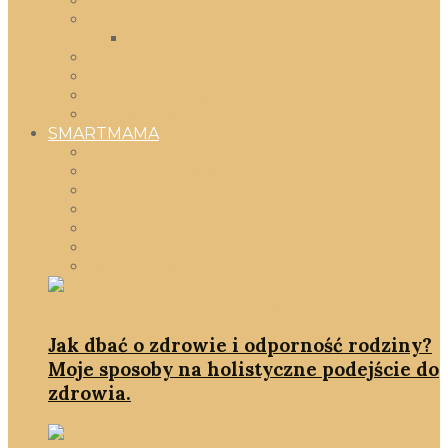
gadżety
moda dziecięca
Przedszkolak
okiem mamy
w pokoiku
Zabawki & książki
zabawy DIY dla dzieci
SMARTMAMA
Wszystko
ciąża & wyprawka dla noworodka
Gadżety SmartMamy
macierzyństwo
po babsku
rozwój
smartD.O.M
Jak dbać o zdrowie i odporność rodziny?
Moje sposoby na holistyczne podejście do
zdrowia.