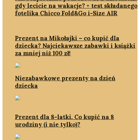
gdy lecicie na wakacje? + test składanego
fotelika Chicco Fold&Go i-Size AIR
Prezent na Mikołajki – co kupić dla
dziecka? Najciekawsze zabawki i książki
za mniej niż 100 zł!
Niezabawkowe prezenty na dzień
dziecka
Prezent dla 8-latki. Co kupić na 8
urodziny (i nie tylko)?