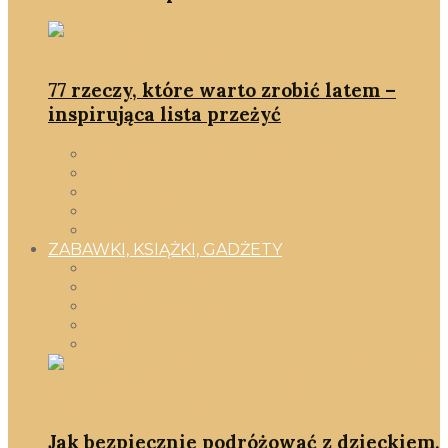
77 rzeczy, które warto zrobić latem –
inspirująca lista przeżyć
ciąża & wyprawka dla noworodka
macierzyństwo
po babsku
rozwój
smartD.O.M
ZABAWKI, KSIĄŻKI, GADŻETY
Wszystko
ciąża i maluszek
Gadżety SmartMamy
Książki
Zabawki
Jak bezpiecznie podróżować z dzieckiem,