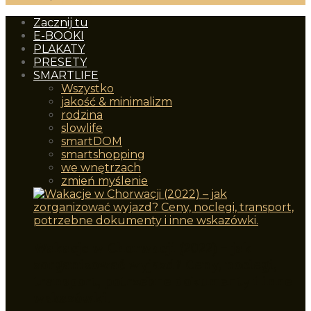
Zacznij tu
E-BOOKI
PLAKATY
PRESETY
SMARTLIFE
Wszystko
jakość & minimalizm
rodzina
slowlife
smartDOM
smartshopping
we wnętrzach
zmień myślenie
Wakacje w Chorwacji (2022) – jak
zorganizować wyjazd? Ceny, noclegi,
transport, potrzebne dokumenty i inne
wskazówki.