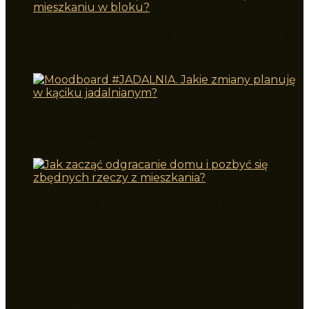
Jak sprytnie urządzić salon z jadalnią w
mieszkaniu w bloku?
Moodboard #JADALNIA. Jakie zmiany
planuję w kąciku jadalnianym?
Jak zacząć odgracanie domu i pozbyć się
zbędnych rzeczy z mieszkania?
Biurko w pokoju dziecka. Jak urządzić
wspólny pokój dla ucznia i dla