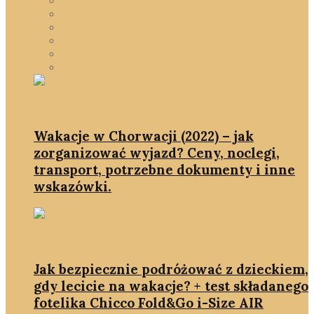
rodzina
slowlife
smartDOM
smartshopping
we wnętrzach
zmień myślenie
Wakacje w Chorwacji (2022) – jak
zorganizować wyjazd? Ceny, noclegi,
transport, potrzebne dokumenty i inne
wskazówki.
Jak bezpiecznie podróżować z dzieckiem,
gdy lecicie na wakacje? + test składanego
fotelika Chicco Fold&Go i-Size AIR