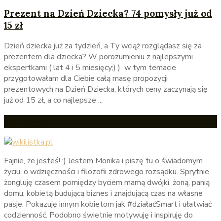
Prezent na Dzień Dziecka? 74 pomysły już od
15 zł
Dzień dziecka już za tydzień, a Ty wciąż rozglądasz się za
prezentem dla dziecka? W porozumieniu z najlepszymi
ekspertkami ( lat 4 i 5 miesięcy;) ) w tym temacie
przygotowałam dla Ciebie całą masę propozycji
prezentowych na Dzień Dziecka, których ceny zaczynają się
już od 15 zł, a co najlepsze ...
NO CZEŚĆ!
Fajnie, że jesteś! :) Jestem Monika i piszę tu o świadomym
życiu, o wdzięczności i filozofii zdrowego rozsądku. Sprytnie
żongluję czasem pomiędzy byciem mamą dwójki, żoną, panią
domu, kobietą budującą biznes i znajdującą czas na własne
pasje. Pokazuję innym kobietom jak #działaćSmart i ułatwiać
codzienność. Podobno świetnie motywuję i inspiruję do