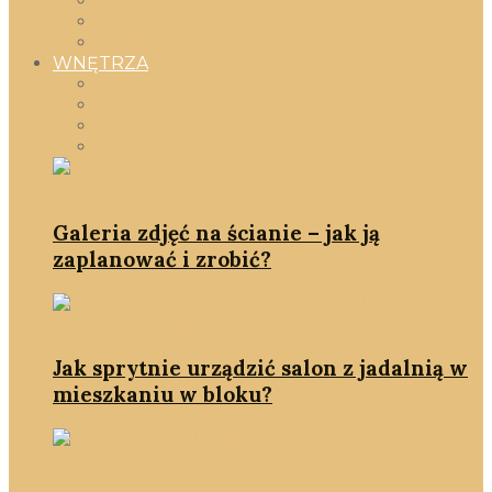
Prezent dla dziecka
SlowFastFood – coś pysznego!
Ulubieńcy & Hity
WNĘTRZA
Wszystko
funkcjonalne wnętrze
homestanging
pokój dziecka
Galeria zdjęć na ścianie – jak ją
zaplanować i zrobić?
Jak sprytnie urządzić salon z jadalnią w
mieszkaniu w bloku?