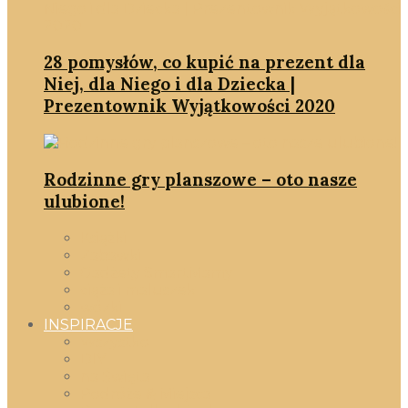
28 pomysłów, co kupić na prezent dla
Niej, dla Niego i dla Dziecka |
Prezentownik Wyjątkowości 2020
Rodzinne gry planszowe – oto nasze
ulubione!
Książki
Zabawki
Gadżety SmartMamy
ciąża i maluszek
wózki
INSPIRACJE
Wszystko
DIY
na Święta
Podróże & Miejsca