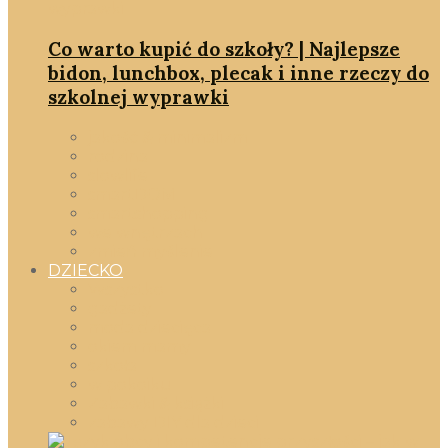
Co warto kupić do szkoły? | Najlepsze
bidon, lunchbox, plecak i inne rzeczy do
szkolnej wyprawki
jakość & minimalizm
rodzina
slowlife
smartDOM
smartshopping
we wnętrzach
zmień myślenie
DZIECKO
Wszystko
gadżety
moda dziecięca
okiem mamy
szkoła
w pokoiku
Zabawki & książki
zabawy DIY dla dzieci