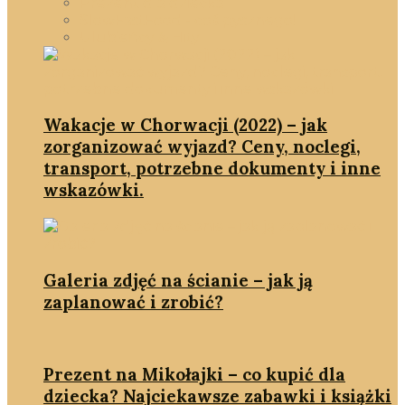
Prezent dla dziecka
SlowFastFood - coś pysznego!
Ulubieńcy & Hity
Wakacje w Chorwacji (2022) – jak
zorganizować wyjazd? Ceny, noclegi,
transport, potrzebne dokumenty i inne
wskazówki.
Galeria zdjęć na ścianie – jak ją
zaplanować i zrobić?
Prezent na Mikołajki – co kupić dla
dziecka? Najciekawsze zabawki i książki