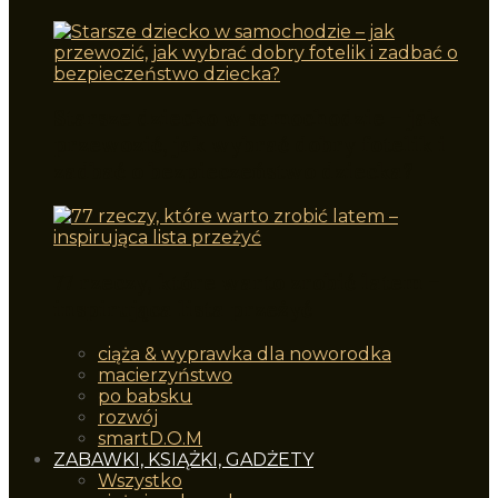
Starsze dziecko w samochodzie – jak
przewozić, jak wybrać dobry fotelik i
zadbać o bezpieczeństwo dziecka?
77 rzeczy, które warto zrobić latem –
inspirująca lista przeżyć
ciąża & wyprawka dla noworodka
macierzyństwo
po babsku
rozwój
smartD.O.M
ZABAWKI, KSIĄŻKI, GADŻETY
Wszystko