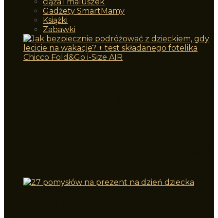
ciąża i maluszek
Gadżety SmartMamy
Książki
Zabawki
Jak bezpiecznie podróżować z dzieckiem,
gdy lecicie na wakacje? + test składanego
fotelika Chicco Fold&Go i-Size AIR
Prezent na Mikołajki – co kupić dla
dziecka? Najciekawsze zabawki i książki
za mniej niż 100 zł!
Niezabawkowe prezenty na dzień
dziecka