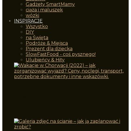
Gadżety SmartMamy
ciąża i maluszek
wózki
INSPIRACJE
Wszystko
DIY
na Święta
Podróże & Miejsca
Prezent dla dziecka
SlowFastFood - coś pysznego!
Ulubieńcy & Hity
Wakacje w Chorwacji (2022) – jak
zorganizować wyjazd? Ceny, noclegi,
transport, potrzebne dokumenty i inne
wskazówki.