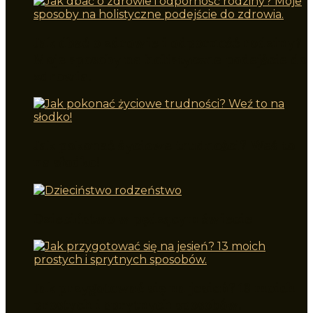
Jak dbać o zdrowie i odporność rodziny?
Moje sposoby na holistyczne podejście do
zdrowia.
Jak pokonać życiowe trudności? Weź to
na słodko!
Dzieciństwo w pędzącym świecie
Jak przygotować się na jesień? 13 moich
prostych i sprytnych sposobów.