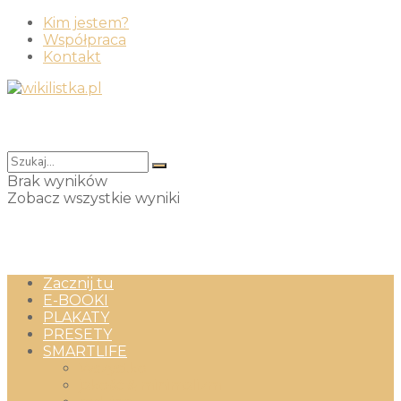
Kim jestem?
Współpraca
Kontakt
Brak wyników
Zobacz wszystkie wyniki
Zacznij tu
E-BOOKI
PLAKATY
PRESETY
SMARTLIFE
Wszystko
jakość & minimalizm