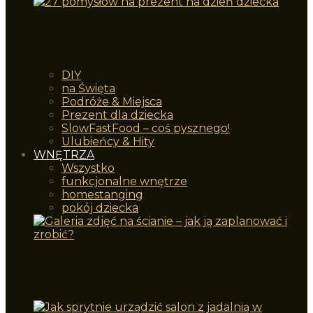
Niezabawkowe prezenty na dzień
dziecka
DIY
na Święta
Podróże & Miejsca
Prezent dla dziecka
SlowFastFood – coś pysznego!
Ulubieńcy & Hity
WNĘTRZA
Wszystko
funkcjonalne wnętrze
homestanging
pokój dziecka
Galeria zdjęć na ścianie – jak ją
zaplanować i zrobić?