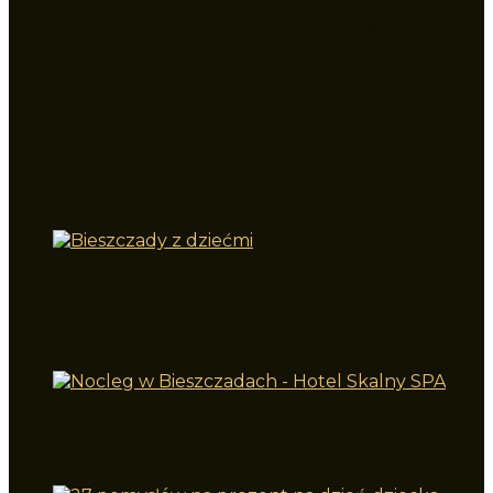
Galeria zdjęć na ścianie – jak ją
zaplanować i zrobić?
Prezent na Mikołajki – co kupić dla
dziecka? Najciekawsze zabawki i książki
za mniej niż 100 zł!
Bieszczady z dzieckiem. Subiektywny
przewodnik : atrakcje, noclegi i
restauracje przyjazne rodzinom
Skalny SPA – hotel w Bieszczadach
idealny dla rodzin z dziećmi