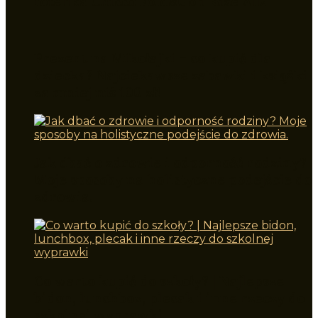
fotelika Chicco Fold&Go i-Size AIR
Prezent na Mikołajki – co kupić dla
dziecka? Najciekawsze zabawki i książki
za mniej niż 100 zł!
Jak dbać o zdrowie i odporność rodziny?
Moje sposoby na holistyczne podejście do
zdrowia.
Co warto kupić do szkoły? | Najlepsze
bidon, lunchbox, plecak i inne rzeczy do
szkolnej wyprawki