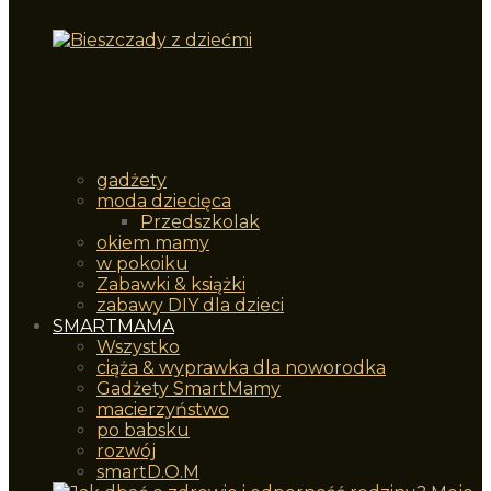
Bieszczady z dzieckiem. Subiektywny
przewodnik : atrakcje, noclegi i
restauracje przyjazne rodzinom
gadżety
moda dziecięca
Przedszkolak
okiem mamy
w pokoiku
Zabawki & książki
zabawy DIY dla dzieci
SMARTMAMA
Wszystko
ciąża & wyprawka dla noworodka
Gadżety SmartMamy
macierzyństwo
po babsku
rozwój
smartD.O.M