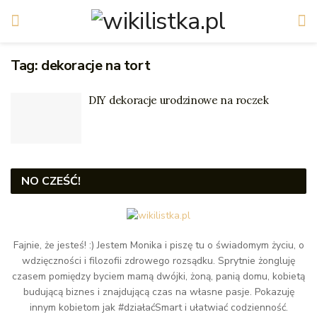
Tag:
dekoracje na tort
DIY dekoracje urodzinowe na roczek
NO CZEŚĆ!
Fajnie, że jesteś! :) Jestem Monika i piszę tu o świadomym życiu, o
wdzięczności i filozofii zdrowego rozsądku. Sprytnie żongluję
czasem pomiędzy byciem mamą dwójki, żoną, panią domu, kobietą
budującą biznes i znajdującą czas na własne pasje. Pokazuję
innym kobietom jak #działaćSmart i ułatwiać codzienność.