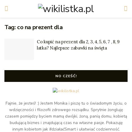
Tag:
co na prezent dla
Co kupić na prezent dla 2, 3, 4, 5, 6, 7 , 8, 9
latka? Najlepsze zabawki na święta
NO CZEŚĆ!
Fajnie, że jesteś! :) Jestem Monika i piszę tu o świadomym życiu, o
wdzięczności i filozofii zdrowego rozsądku. Sprytnie żongluję
czasem pomiędzy byciem mamą dwójki, żoną, panią domu, kobietą
budującą biznes i znajdującą czas na własne pasje. Pokazuję
innym kobietom jak #działaćSmart i ułatwiać codzienność.