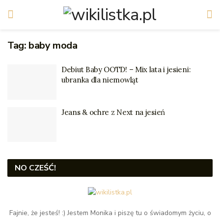
Tag:
baby moda
Debiut Baby OOTD! – Mix lata i jesieni:
ubranka dla niemowląt
Jeans & ochre z Next na jesień
NO CZEŚĆ!
Fajnie, że jesteś! :) Jestem Monika i piszę tu o świadomym życiu, o