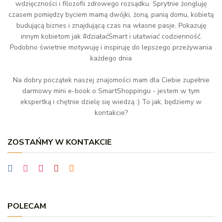
wdzięczności i filozofii zdrowego rozsądku. Sprytnie żongluję
czasem pomiędzy byciem mamą dwójki, żoną, panią domu, kobietą
budującą biznes i znajdującą czas na własne pasje. Pokazuję
innym kobietom jak #działaćSmart i ułatwiać codzienność.
Podobno świetnie motywuję i inspiruję do lepszego przeżywania
każdego dnia
Na dobry początek naszej znajomości mam dla Ciebie zupełnie
darmowy mini e-book o SmartShoppingu - jestem w tym
ekspertką i chętnie dzielę się wiedzą :) To jak, będziemy w
kontakcie?
ZOSTAŃMY W KONTAKCIE
POLECAM