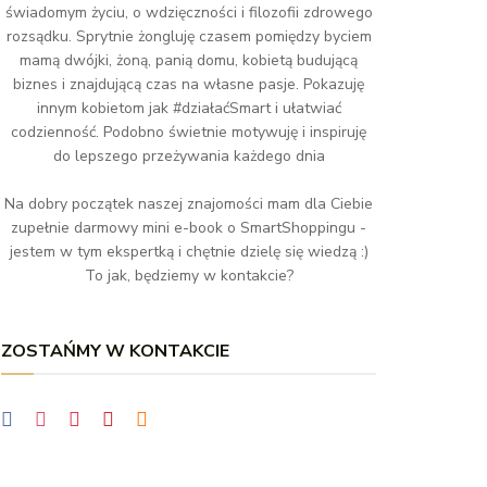
świadomym życiu, o wdzięczności i filozofii zdrowego
rozsądku. Sprytnie żongluję czasem pomiędzy byciem
mamą dwójki, żoną, panią domu, kobietą budującą
biznes i znajdującą czas na własne pasje. Pokazuję
innym kobietom jak #działaćSmart i ułatwiać
codzienność. Podobno świetnie motywuję i inspiruję
do lepszego przeżywania każdego dnia
Na dobry początek naszej znajomości mam dla Ciebie
zupełnie darmowy mini e-book o SmartShoppingu -
jestem w tym ekspertką i chętnie dzielę się wiedzą :)
To jak, będziemy w kontakcie?
ZOSTAŃMY W KONTAKCIE