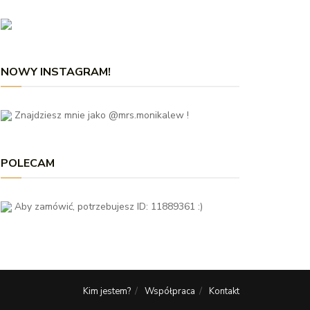
NOWY INSTAGRAM!
Znajdziesz mnie jako @mrs.monikalew !
POLECAM
Aby zamówić, potrzebujesz ID: 11889361 :)
Kim jestem?
Współpraca
Kontakt