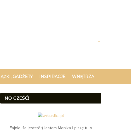
IĄŻKI, GADŻETY
INSPIRACJE
WNĘTRZA
NO CZEŚĆ!
Fajnie, że jesteś! :) Jestem Monika i piszę tu o