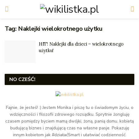
Tag:
Naklejki wielokrotnego użytku
HIT! Naklejki dla dzieci – wielokrotnego
użytku!
NO CZEŚĆ!
Fajnie, że jesteś! :) Jestem Monika i piszę tu o świadomym życiu, o
wdzięczności i filozofii zdrowego rozsądku. Sprytnie żongluję
czasem pomiędzy byciem mamą dwójki, żoną, panią domu, kobietą
budującą biznes i znajdującą czas na własne pasje. Pokazuję
innym kobietom jak #działaćSmart i ułatwiać codzienność.