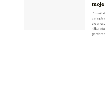
moje
Pomyślał
zarządza
się więc
kilku zd
garderob