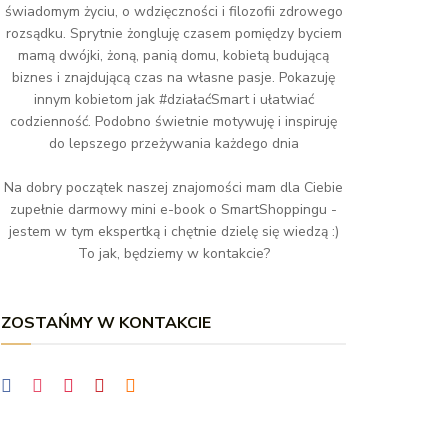
świadomym życiu, o wdzięczności i filozofii zdrowego
rozsądku. Sprytnie żongluję czasem pomiędzy byciem
mamą dwójki, żoną, panią domu, kobietą budującą
biznes i znajdującą czas na własne pasje. Pokazuję
innym kobietom jak #działaćSmart i ułatwiać
codzienność. Podobno świetnie motywuję i inspiruję
do lepszego przeżywania każdego dnia
Na dobry początek naszej znajomości mam dla Ciebie
zupełnie darmowy mini e-book o SmartShoppingu -
jestem w tym ekspertką i chętnie dzielę się wiedzą :)
To jak, będziemy w kontakcie?
ZOSTAŃMY W KONTAKCIE