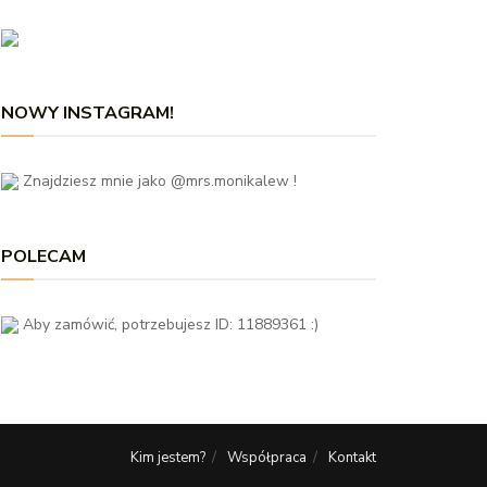
NOWY INSTAGRAM!
Znajdziesz mnie jako @mrs.monikalew !
POLECAM
Aby zamówić, potrzebujesz ID: 11889361 :)
Kim jestem?
Współpraca
Kontakt