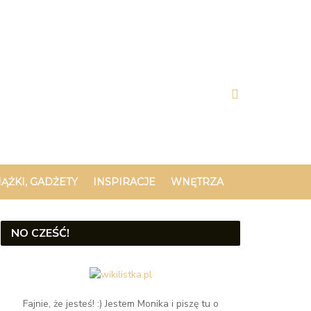
IĄŻKI, GADŻETY
INSPIRACJE
WNĘTRZA
NO CZEŚĆ!
Fajnie, że jesteś! :) Jestem Monika i piszę tu o